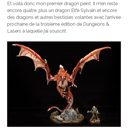
Et voilà donc mon premier dragon peint. Il m’en reste
encore quatre, plus un dragon Elfe Sylvain et encore
des dragons et autres bestioles volantes avec l’arrivée
prochaine de la troisième édition de Dungeons &
Lasers à laquelle j’ai souscrit.