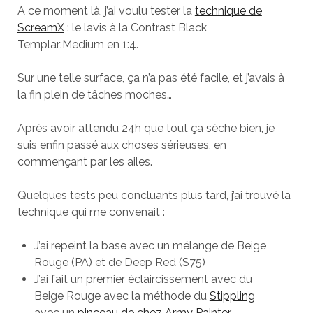
A ce moment là, j’ai voulu tester la
technique de
ScreamX
: le lavis à la Contrast Black
Templar:Medium en 1:4.
Sur une telle surface, ça n’a pas été facile, et j’avais à
la fin plein de tâches moches…
Après avoir attendu 24h que tout ça sèche bien, je
suis enfin passé aux choses sérieuses, en
commençant par les ailes.
Quelques tests peu concluants plus tard, j’ai trouvé la
technique qui me convenait :
J’ai repeint la base avec un mélange de Beige
Rouge (PA) et de Deep Red (S75)
J’ai fait un premier éclaircissement avec du
Beige Rouge avec la méthode du
Stippling
avec un
pinceau de chez Army Painter