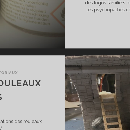
des logos familiers po
les psychopathes co
TORIAUX
ROULEAUX
S
sations des rouleaux
W.