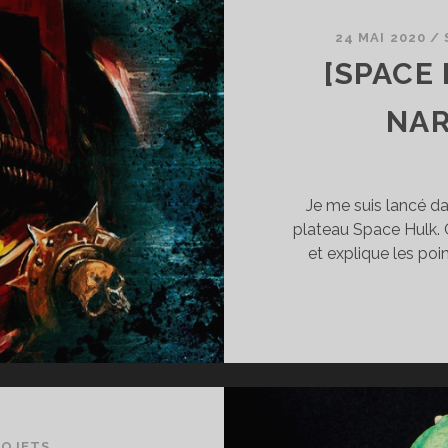
AVE
24 MAI 2020
/
[SPACE
NAR
Je me suis lancé da
plateau Space Hulk. 
et explique les po
ROJETS