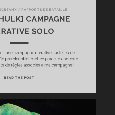
SCREAMX
/
RAPPORTS DE BATAILLE
 HULK] CAMPAGNE
RATIVE SOLO
ns une campagne narrative sur le jeu de
Ce premier billet met en place le contexte
ints de règles associés à ma campagne !
[SPACE
READ THE POST
HULK]
CAMPAGNE
NARRATIVE
SOLO