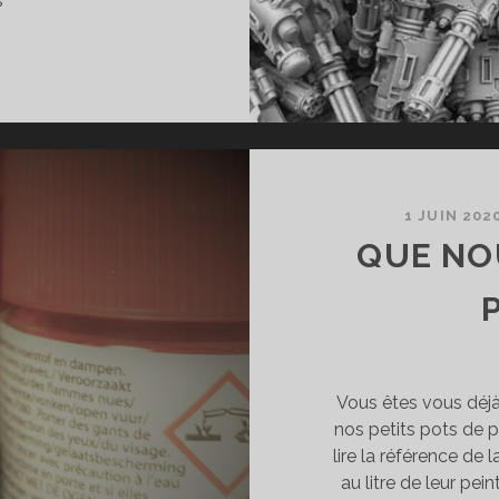
s
ITZ,
ROXYS
T
AMMES
LTERNATIVES
ES
1 JUIN 202
ONNES
QUE NO
DRESSES.
Vous êtes vous déjà
nos petits pots de p
lire la référence de l
au litre de leur pei