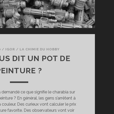
0
/
IGOR
/
LA CHIMIE DU HOBBY
US DIT UN POT DE
PEINTURE ?
 demandé ce que signifie le charabia sur
einture ? En général, les gens s’arrêtent à
a couleur. Des curieux vont calculer le prix
nture favorite. Des observateurs vont voir