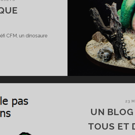
SQUE
défi CFM, un dinosaure
ÉFI
AUNESQUE
23 M
UN BLOG
TOUS ET 