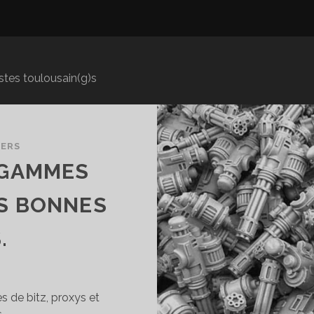
istes toulousain(g)s
VERS
 GAMMES
ES BONNES
.
s de bitz, proxys et