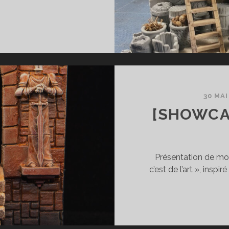
TUTORIEL]
ES
OULEAUX
EXTURÉS
30 MAI
[SHOWCA
Présentation de mon 
c’est de l’art », ins