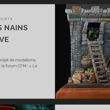
ROJETS
S NAINS
VE
 projet de modélisme,
r le forum CFM : « Le
SHOWCASE]
ES
AINS
ANS
A