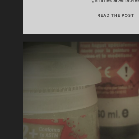
gammes alternative
B
READ THE POST
P
E
G
A
:
L
B
A