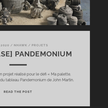
 2020
/
NHAWK
/
PROJETS
SE] PANDEMONIUM
projet réalisé pour le défi « Ma palette,
piré du tableau Pandemonium de John Martin.
[SHOWCASE]
READ THE POST
PANDEMONIUM