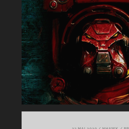
C
23 MAI 2020
/
NHAWK
/
P