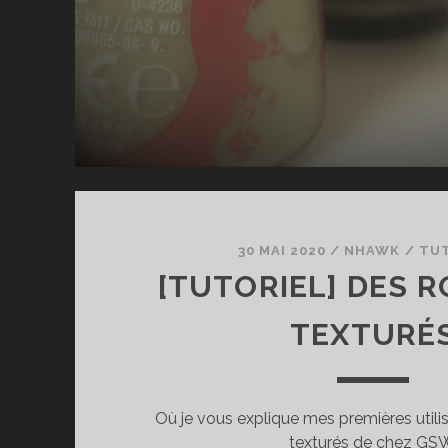
30 MAI 2020
/
NHAWK
/
TU
[TUTORIEL] DES 
TEXTURÉ
Où je vous explique mes premières utili
texturés de chez GS