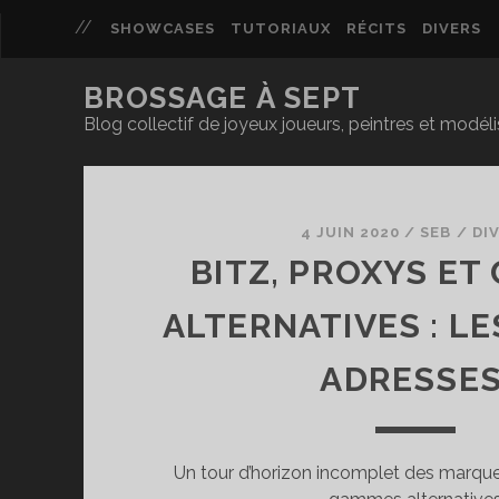
SHOWCASES
TUTORIAUX
RÉCITS
DIVERS
BROSSAGE À SEPT
Blog collectif de joyeux joueurs, peintres et modél
Brossage
à
4 JUIN 2020
/
SEB
/
DI
BITZ, PROXYS ET
Sept
ALTERNATIVES : L
Posts
ADRESSES
Un tour d’horizon incomplet des marque