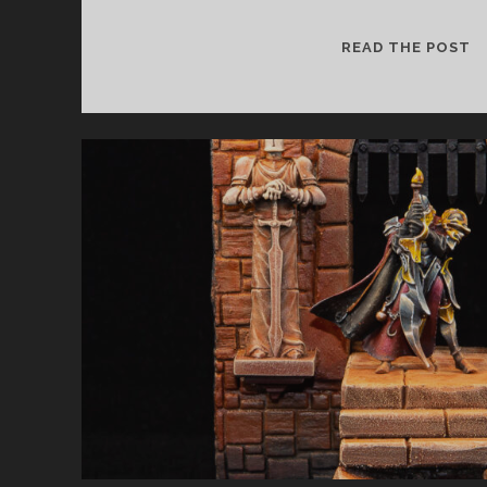
[
READ THE POST
D
R
T