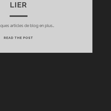
LIER
ques articles de blog en plus…
UN
READ THE POST
BLOG
POUR
LES
ÉMULER
TOUS
ET
DANS
LE
HOBBY
LES
LIER