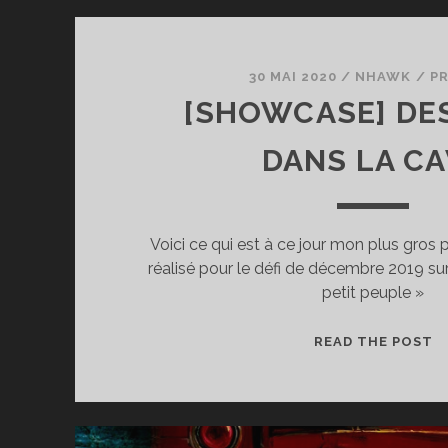
30 MAI 2020
/
NHAWK
/
P
[SHOWCASE] DE
DANS LA CA
Voici ce qui est à ce jour mon plus gros
réalisé pour le défi de décembre 2019 su
petit peuple »
[
READ THE POST
D
N
D
L