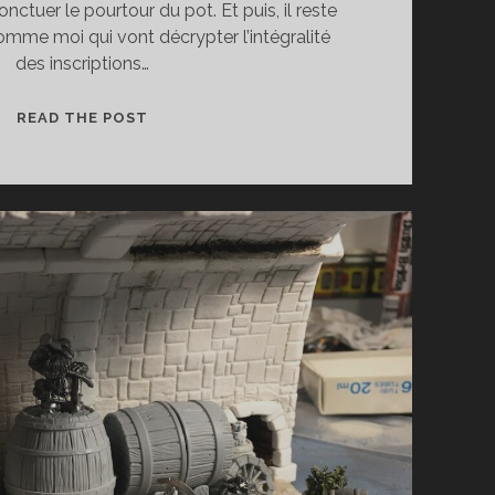
nctuer le pourtour du pot. Et puis, il reste
mme moi qui vont décrypter l’intégralité
des inscriptions…
QUE
READ THE POST
NOUS
DIT
UN
POT
DE
PEINTURE
?