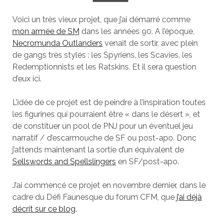
Voici un très vieux projet, que j’ai démarré comme
mon armée de SM
dans les années 90. A l’époque,
Necromunda Outlanders
venait de sortir, avec plein
de gangs très stylés : les Spyriens, les Scavies, les
Redemptionnists et les Ratskins. Et il sera question
d’eux ici.
L’idée de ce projet est de peindre à l’inspiration toutes
les figurines qui pourraient être « dans le désert », et
de constituer un pool de PNJ pour un éventuel jeu
narratif / d’escarmouche de SF ou post-apo. Donc
j’attends maintenant la sortie d’un équivalent de
Sellswords and Spellslingers
en SF/post-apo.
J’ai commencé ce projet en novembre dernier, dans le
cadre du Défi Faunesque du forum CFM, que
j’ai déjà
décrit sur ce blog
.