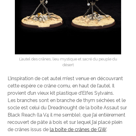
L’autel des crânes, lieu mystique et sacré du peuple du
désert
L’inspiration de cet autel m’est venue en découvrant
cette espère ce crâne cornu, en haut de l’autel. Il
provient d’un vieux kit plastique d’Elfes Sylvains.
Les branches sont en branche de thym séchées et le
socle est celui du Dreadnought de la boîte Assaut sur
Black Reach (la V4 il me semble), que j’ai entièrement
recouvert de pâte à bois et sur lequel j’ai placé plein
de crânes issus de
la boîte de crânes de GW
.