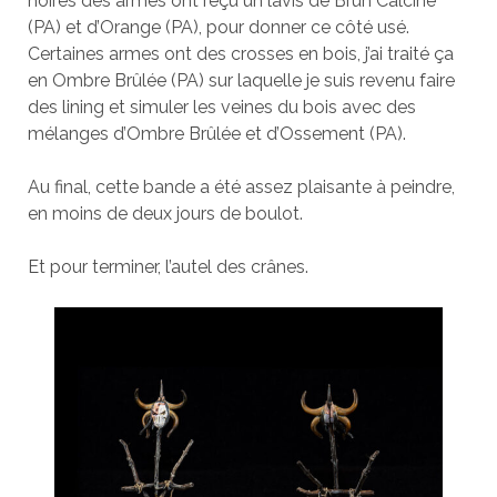
noires des armes ont reçu un lavis de Brun Calciné
(PA) et d’Orange (PA), pour donner ce côté usé.
Certaines armes ont des crosses en bois, j’ai traité ça
en Ombre Brûlée (PA) sur laquelle je suis revenu faire
des lining et simuler les veines du bois avec des
mélanges d’Ombre Brûlée et d’Ossement (PA).
Au final, cette bande a été assez plaisante à peindre,
en moins de deux jours de boulot.
Et pour terminer, l’autel des crânes.