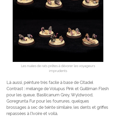
Les nuées de rats prêtes à dévorer les voyageurs
imprudents
Là aussi, peinture très facile à base de Citadel
Contrast : mélange de Volupus Pink et Guilliman Flesh
pour les queue, Basilicanum Grey, Wyldwood,
Goregrunta Fur pour les fourrures, quelques
brossages à sec de teinte similaire, les dents et griffes
repassées à l’Ivoire et voilà.