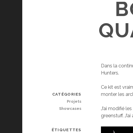
B
QU
Dans la continu
Hunters.
Ce kit est vra
monter les arc
CATÉGORIES
Projets
J’ai modifié les
Showcases
greenstuff. J’a
ÉTIQUETTES