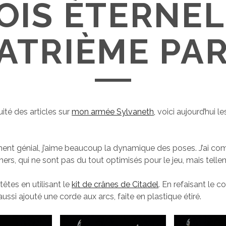
OIS ÉTERNEL
ATRIÈME PAR
ité des articles sur
mon armée Sylvaneth,
voici aujourd’hui l
iment génial, j’aime beaucoup la dynamique des poses. J’ai 
hers, qui ne sont pas du tout optimisés pour le jeu, mais telle
 têtes en utilisant le
kit de crânes de Citadel
. En refaisant le c
i aussi ajouté une corde aux arcs, faite en plastique étiré.