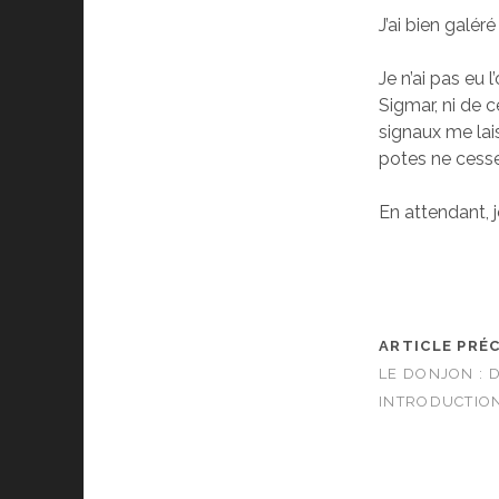
J’ai bien galér
Je n’ai pas eu 
Sigmar, ni de c
signaux me lais
potes ne cessen
En attendant, j
ARTICLE PRÉ
LE DONJON : 
INTRODUCTIO