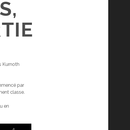
S,
TIE
es Kurnoth
commencé par
ment classe.
ou en