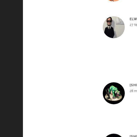
EL
27 f
[SH
28 m
[SH