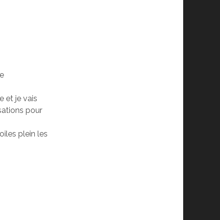
de
e et je vais
isations pour
iles plein les