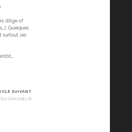
.
ers d’Age of
es…). Quelques
 surtout, les
ientôt…
ICLE SUIVANT
L DU CHASSEUR