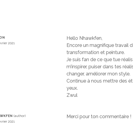
Hello Nhawkfen,
LON
évrier 2021
Encore un magnifique travail 
transformation et peinture.
Je suis fan de ce que tue réalis
m’inspirer, puiser dans tes réal
changer, améliorer mon style.
Continue à nous mettre des éto
yeux.
Zwul
Merci pour ton commentaire !
AWKFEN
évrier 2021