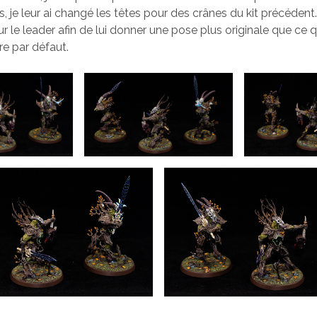
 je leur ai changé les têtes pour des crânes du kit précédent. J
 le leader afin de lui donner une pose plus originale que ce qu
re par défaut.