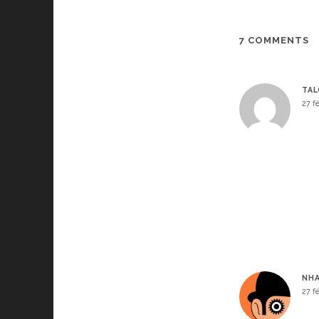
7 COMMENTS
TA
27 f
NH
27 f