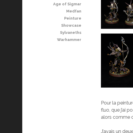
Age of Sigmar
Medfan
Peinture
Showcase
Sylvaneths
Warhammer
Pour la peintur
fluo, que j’ai 
alors comme d
J’avais un deux