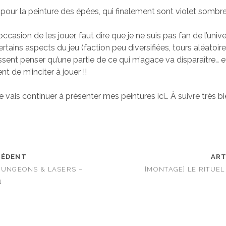
é pour la peinture des épées, qui finalement sont violet sombre
l’occasion de les jouer, faut dire que je ne suis pas fan de l’univ
ertains aspects du jeu (faction peu diversifiées, tours aléatoir
sent penser qu’une partie de ce qui m’agace va disparaître… et
t de m’inciter à jouer !!
e vais continuer à présenter mes peintures ici… À suivre très b
CÉDENT
ART
DUNGEONS & LASERS –
[MONTAGE] LE RITUE
N