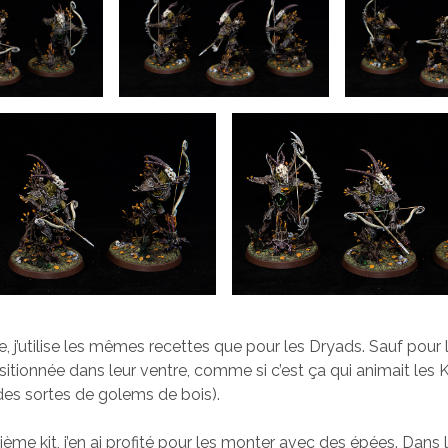
e, j’utilise les mêmes recettes que pour les Dryads. Sauf pour l
positionnée dans leur ventre, comme si c’est ça qui animait les 
es sortes de golems de bois).
ième kit, j’en ai profité pour les monter avec des épées. Dans 