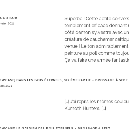
Superbe ! Cette petite convers
WOOD BOB
évrier 2021
terriblement efficace donnant 
côté démon sylvestre avec un
créature de cauchemar celtiqu
venue ! Le ton admirablement 
peinture au poil comme toujou
Ça va faire une armée fantasti
OWCASE] DANS LES BOIS ÉTERNELS, SIXIÈME PARTIE – BROSSAGE À SEPT
ars 2021
[…] J’ai repris les mêmes coule
Kurnoth Hunters. […]
OWCASE] LE GARDIEN DES BOIS ÉTERNELS – BROSSAGE À SEPT