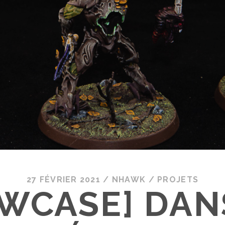
27 FÉVRIER 2021
/
NHAWK
/
PROJETS
WCASE] DAN