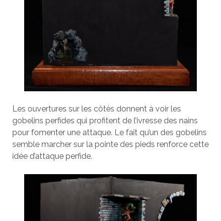
Les ouvertures sur les côtés donnent à voir les
gobelins perfides qui profitent de l’ivresse des nains
pour fomenter une attaque. Le fait qu’un des gobelins
semble marcher sur la pointe des pieds renforce cette
idée d’attaque perfide.