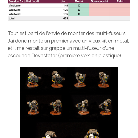
Tout est parti de l’envie de monter des multi-fuseurs.
J’ai donc monté un premier avec un vieux kit en métal,
et il me restait sur grappe un multi-fuseur d’une
escouade Devastator (première version plastique).