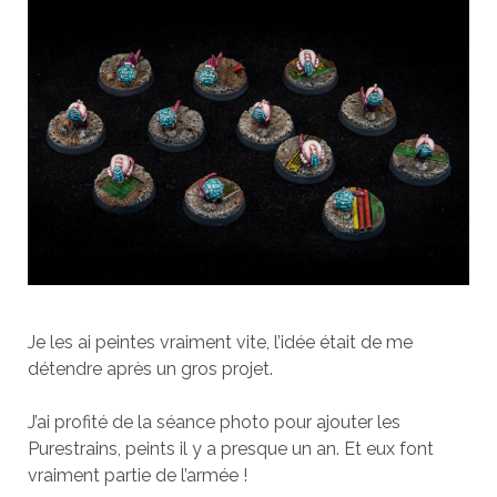
Je les ai peintes vraiment vite, l’idée était de me
détendre après un gros projet.
J’ai profité de la séance photo pour ajouter les
Purestrains, peints il y a presque un an. Et eux font
vraiment partie de l’armée !