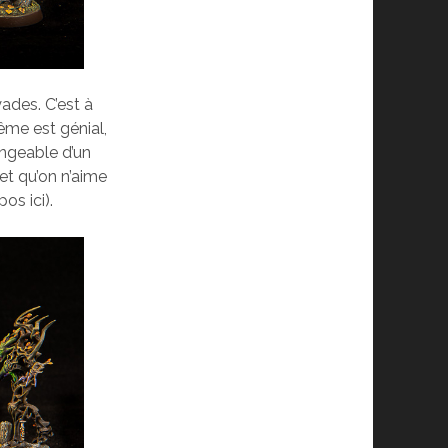
ades. C’est à
même est génial,
angeable d’un
 et qu’on n’aime
os ici).