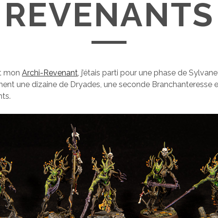
REVENANTS
it mon
Archi-Revenant
, j’étais parti pour une phase de Sylvaneth
ent une dizaine de Dryades, une seconde Branchanteresse et
ts.