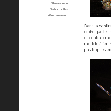
Showcase
Sylvaneths
Warhammer
Dans la contin
croire que les 
et contrairemen
modèle à l’autr
pas trop les ar