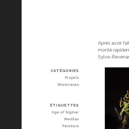
Après avoir fa
monté rapidem
Sylve-Revenan
CATÉGORIES
Projets
Showcases
ÉTIQUETTES
Age of Sigmar
Medfan
Peinture