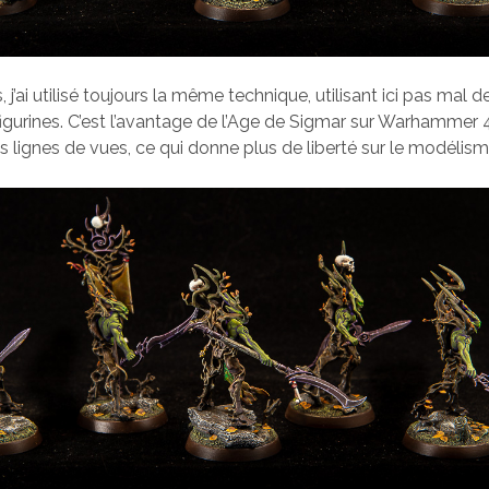
, j’ai utilisé toujours la même technique, utilisant ici pas mal 
 figurines. C’est l’avantage de l’Age de Sigmar sur Warhammer 
s lignes de vues, ce qui donne plus de liberté sur le modélism