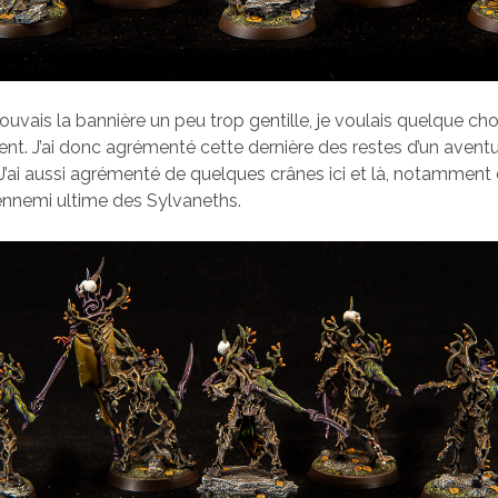
ouvais la bannière un peu trop gentille, je voulais quelque ch
ent. J’ai donc agrémenté cette dernière des restes d’un aventu
’ai aussi agrémenté de quelques crânes ici et là, notamment
’ennemi ultime des Sylvaneths.