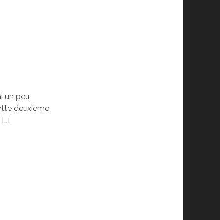
ai un peu
ette deuxième
[…]