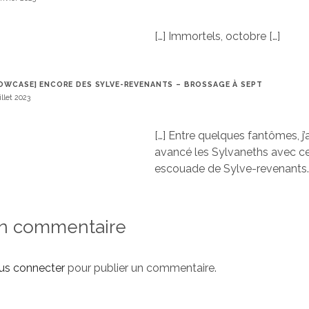
[…] Immortels, octobre […]
OWCASE] ENCORE DES SYLVE-REVENANTS – BROSSAGE À SEPT
illet 2023
[…] Entre quelques fantômes, j’
avancé les Sylvaneths avec c
escouade de Sylve-revenants. 
un commentaire
us connecter
pour publier un commentaire.