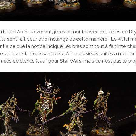
uité de l’Archi-Revenant, je les ai monté avec des têtes de Dry
kits sont fait pour être mélangé de cette manière ! Le kit lui 
t à ce que la notice indique, les bras sont tout à fait interch
e, ce qui est intéressant lorsqu’on a plusieurs unités à monter
mées de clones (sauf pour Star Wars, mais ce n’est pas le prop