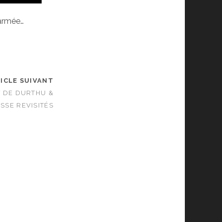
 armée…
ICLE SUIVANT
T DE DURTHU &
SE REVISITÉS