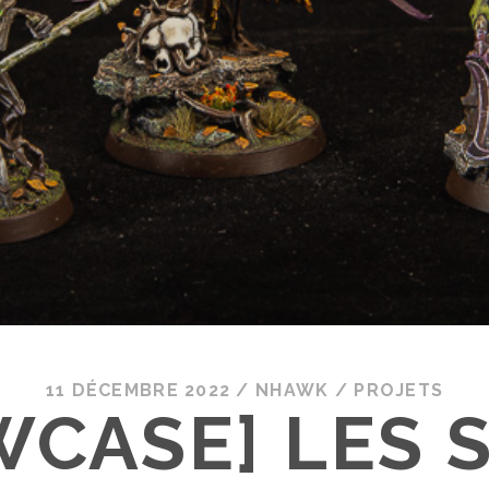
11 DÉCEMBRE 2022
/
NHAWK
/
PROJETS
CASE] LES 