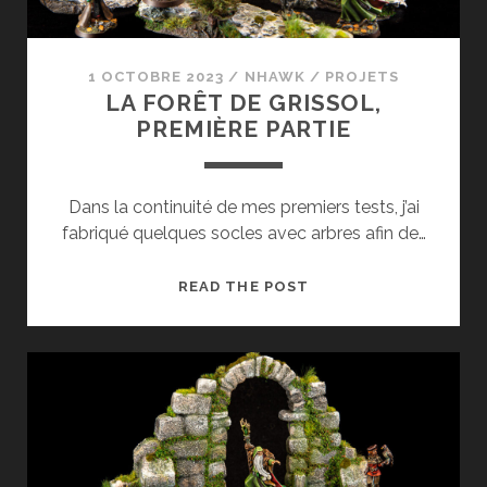
1 OCTOBRE 2023
/
NHAWK
/
PROJETS
LA FORÊT DE GRISSOL,
PREMIÈRE PARTIE
Dans la continuité de mes premiers tests, j’ai
fabriqué quelques socles avec arbres afin de…
LA
READ THE POST
FORÊT
DE
GRISSOL,
PREMIÈRE
PARTIE