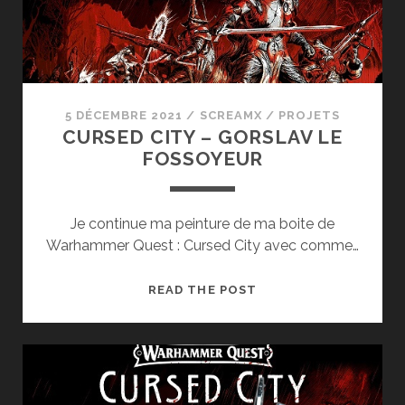
5 DÉCEMBRE 2021
/
SCREAMX
/
PROJETS
CURSED CITY – GORSLAV LE
FOSSOYEUR
Je continue ma peinture de ma boite de
Warhammer Quest : Cursed City avec comme…
CURSED
READ THE POST
CITY
–
GORSLAV
LE
FOSSOYEUR