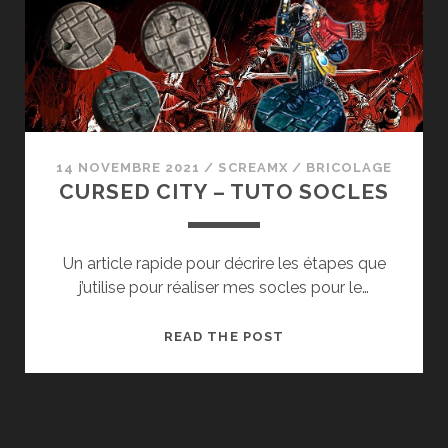
14 NOVEMBRE 2021
/
SCREAMX
/
BRICOLAGE
CURSED CITY – TUTO SOCLES
Un article rapide pour décrire les étapes que
j’utilise pour réaliser mes socles pour le…
CURSED
READ THE POST
CITY
–
TUTO
SOCLES