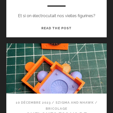
Et si on électrocutait nos vielles figurines?
READ THE POST
OLD-
HAMMER-
LYSE
10 DÉCEMBRE 2023
/
SZIGMA
AND
NHAWK
/
BRICOLAGE