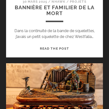
30 MARS 2025
/
NHAWK
/
PROJETS
BANNIÈRE ET FAMILIER DE LA
MORT
Dans la continuité de la bande de squelettes,
j’avais un petit squelette de chez Westfalia…
BANNIÈRE
READ THE POST
ET
FAMILIER
DE
LA
MORT