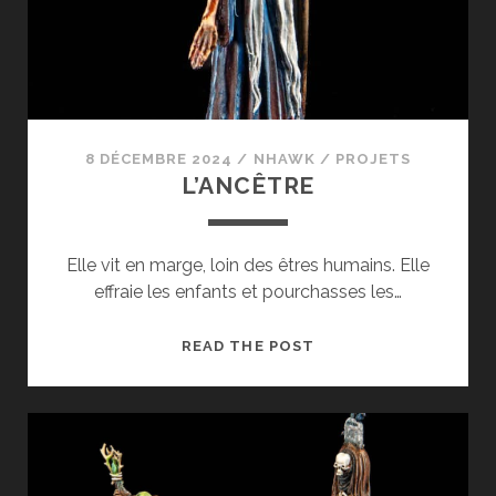
8 DÉCEMBRE 2024
/
NHAWK
/
PROJETS
L’ANCÊTRE
Elle vit en marge, loin des êtres humains. Elle
effraie les enfants et pourchasses les…
L’ANCÊTRE
READ THE POST