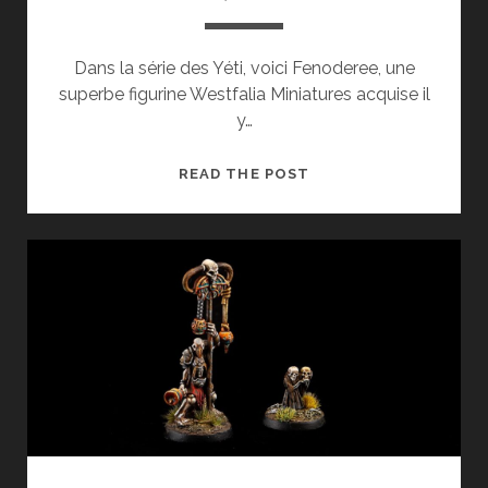
Dans la série des Yéti, voici Fenoderee, une
superbe figurine Westfalia Miniatures acquise il
y…
LES
READ THE POST
YÉTIS,
FENODEREE