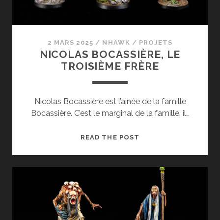
2 MARS 2025
/
NHAWK
/
PROJETS
NICOLAS BOCASSIÈRE, LE
TROISIÈME FRÈRE
Nicolas Bocassière est l’ainée de la famille
Bocassière. C’est le marginal de la famille, il…
NICOLAS
READ THE POST
BOCASSIÈRE,
LE
TROISIÈME
FRÈRE