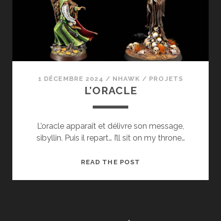
1 DÉCEMBRE 2024
/
NHAWK
/
PROJETS
L’ORACLE
L’oracle apparaît et délivre son message,
sibyllin. Puis il repart… I’ll sit on my throne…
L’ORACLE
READ THE POST