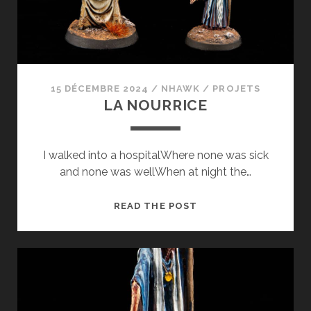
15 DÉCEMBRE 2024
/
NHAWK
/
PROJETS
LA NOURRICE
I walked into a hospitalWhere none was sick
and none was wellWhen at night the…
LA
READ THE POST
NOURRICE