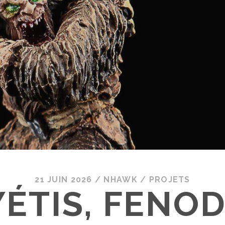
21 JUIN 2026
/
NHAWK
/
PROJETS
YÉTIS, FENO