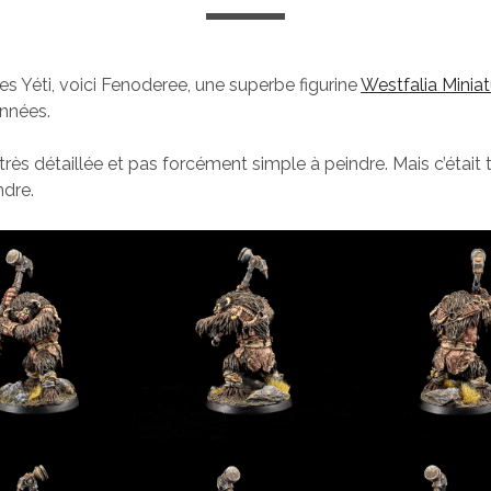
es Yéti, voici Fenoderee, une superbe figurine
Westfalia Minia
nnées.
t très détaillée et pas forcément simple à peindre. Mais c’éta
ndre.