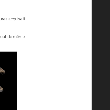
tures
acquise il
it tout de même