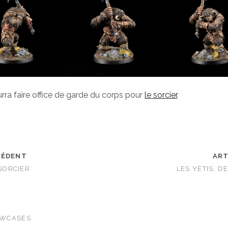
ra faire office de garde du corps pour
le sorcier
.
CÉDENT
ART
 SORCIER
LES YÉTIS, D
WCASES