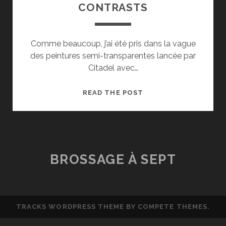
CONTRASTS
Comme beaucoup, j’ai été pris dans la vague
des peintures semi-transparentes lancée par
Citadel avec…
[TEST]
READ THE POST
SPEEDPAINTS
&
CONTRASTS
BROSSAGE À SEPT
TRACKS WORDPRESS THEME
BY COMPETE THEMES.