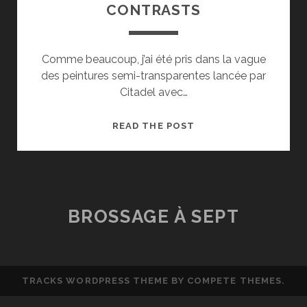
CONTRASTS
Comme beaucoup, j’ai été pris dans la vague
des peintures semi-transparentes lancée par
Citadel avec…
[TEST]
READ THE POST
SPEEDPAINTS
&
CONTRASTS
BROSSAGE À SEPT
TRACKS WORDPRESS THEME
BY COMPETE THEMES.