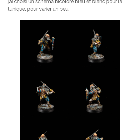
j’ai choisi un schéma bicolore bleu et blanc pour la
tunique, pour varier un peu.