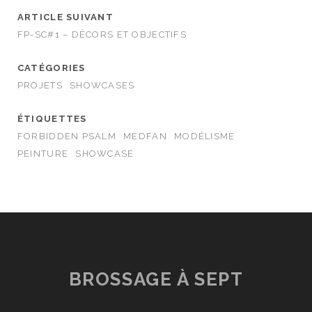
ARTICLE SUIVANT
FP-SC#1 – DÉCORS ET OBJECTIFS
CATÉGORIES
PROJETS
SHOWCASES
ÉTIQUETTES
FORBIDDEN PSALM
MEDFAN
MODÉLISME
PEINTURE
SHOWCASE
BROSSAGE À SEPT