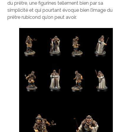
du prêtre, une figurines tellement bien par sa
simplicité et qui pourtant évoque bien l’image du
prêtre rubicond qu’on peut avoir.