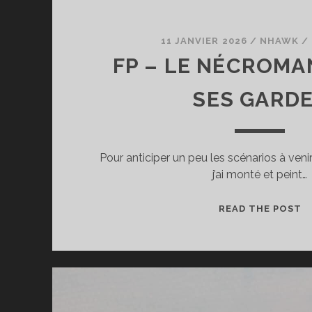
11 JANVIER 2026
/
NHAWK
/
FP – LE NÉCROMA
SES GARD
Pour anticiper un peu les scénarios à ven
j’ai monté et peint…
F
READ THE POST
–
L
N
E
S
G