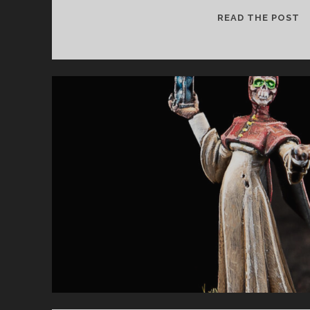
F
READ THE POST
–
A