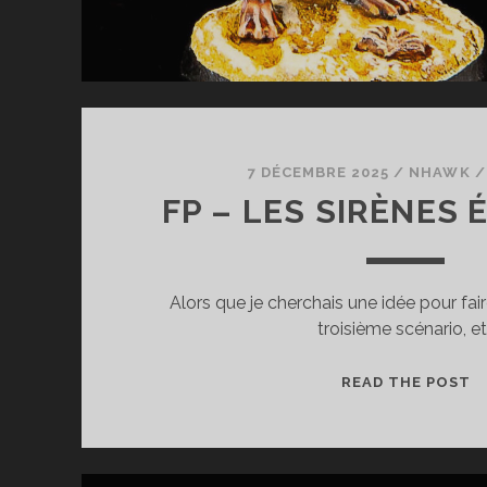
7 DÉCEMBRE 2025
/
NHAWK
FP – LES SIRÈNES
Alors que je cherchais une idée pour fair
troisième scénario, et
F
READ THE POST
–
L
S
É