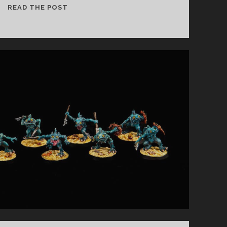
FP
READ THE POST
–
LA
SIRÈNE
INVERSÉE