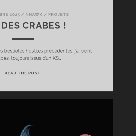
BRE 2025
/
NHAWK
/
PROJETS
 DES CRABES !
s bestioles hostiles précédentes, j’ai peint
bes, toujours issus d’un KS…
FP
READ THE POST
–
DES
CRABES
!