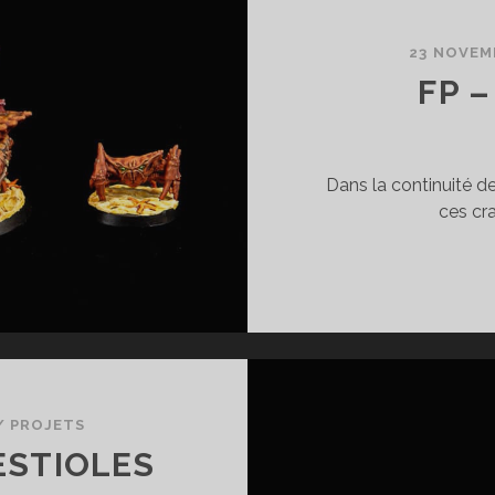
23 NOVEM
FP –
Dans la continuité de
ces cra
/
PROJETS
ESTIOLES