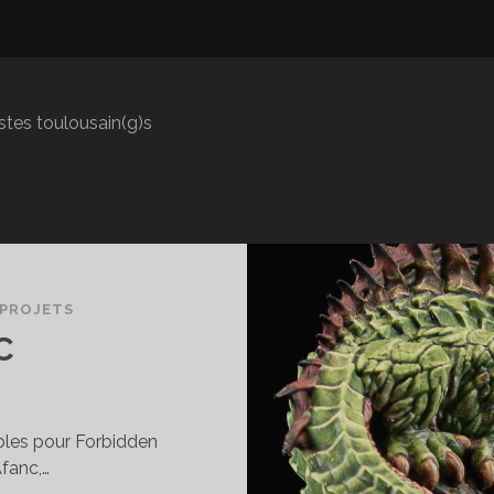
istes toulousain(g)s
PROJETS
C
ables pour Forbidden
Afanc,…