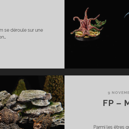
E
m se déroule sur une
on…
P
UELQUES
ESTIOLES
E
LAGE
9 NOVEMB
FP –
Parmi les êtres 