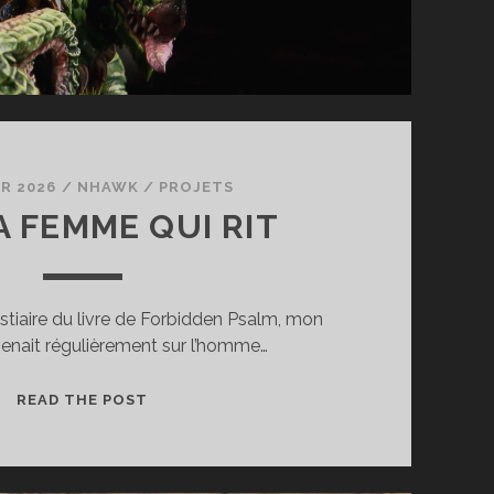
ER 2026
/
NHAWK
/
PROJETS
A FEMME QUI RIT
stiaire du livre de Forbidden Psalm, mon
venait régulièrement sur l’homme…
FP
READ THE POST
–
LA
FEMME