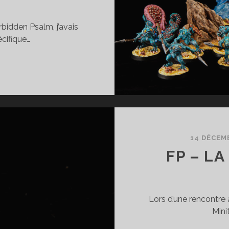
bidden Psalm, j’avais
écifique…
P
ES
RÉMICES
E
A
LAGE
14 DÉCEM
FP – LA
Lors d’une rencontre a
Mini