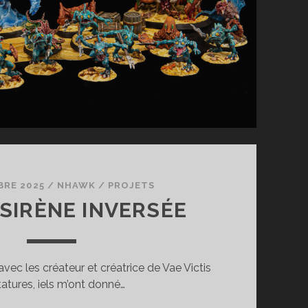
BRE 2025
/
NHAWK
/
PROJETS
 SIRÈNE INVERSÉE
vec les créateur et créatrice de Vae Victis
tatures, iels m’ont donné…