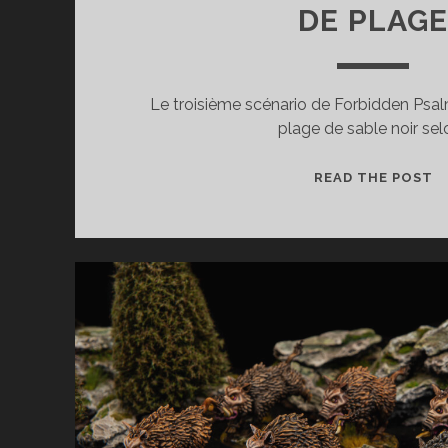
DE PLAG
Le troisième scénario de Forbidden Psal
plage de sable noir sel
F
READ THE POST
–
Q
B
D
P