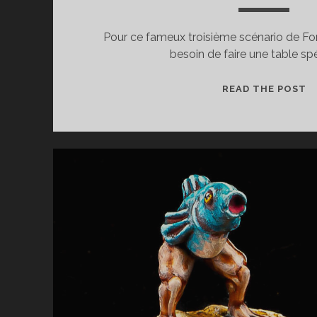
Pour ce fameux troisième scénario de For
besoin de faire une table sp
F
READ THE POST
–
L
P
D
L
P