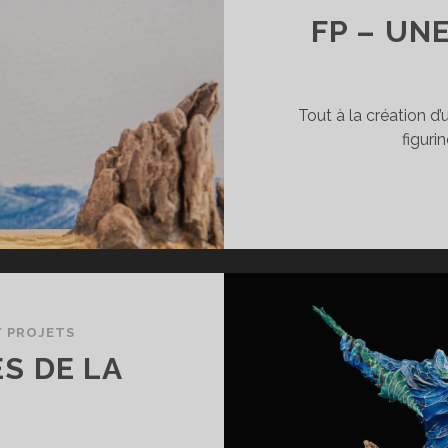
FP – UN
Tout à la création d’
figuri
/
PROJETS
ES DE LA