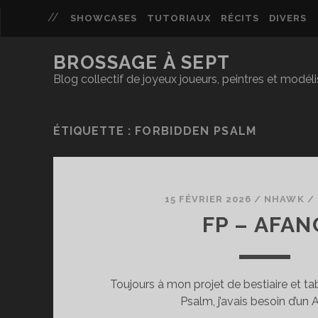
SHOWCASES
TUTORIAUX
RÉCITS
DIVERS
BROSSAGE À SEPT
Blog collectif de joyeux joueurs, peintres et modél
ÉTIQUETTE :
FORBIDDEN PSALM
15 FÉVRIER 2026
/
NHAWK
/
FP – AFAN
Toujours à mon projet de bestiaire et t
Psalm, j’avais besoin d’un 