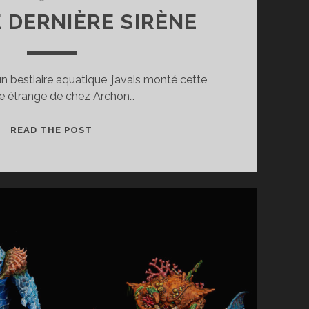
E DERNIÈRE SIRÈNE
un bestiaire aquatique, j’avais monté cette
ne étrange de chez Archon…
FP
READ THE POST
–
UNE
DERNIÈRE
SIRÈNE