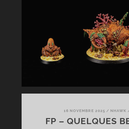
16 NOVEMBRE 2025
/
NHAWK
FP – QUELQUES B