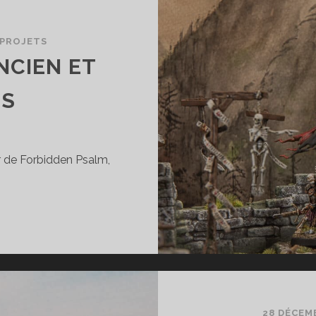
PROJETS
NCIEN ET
ES
ir de Forbidden Psalm,
P
E
ÉCROMANCIEN
T
ES
ARDES
28 DÉCEM