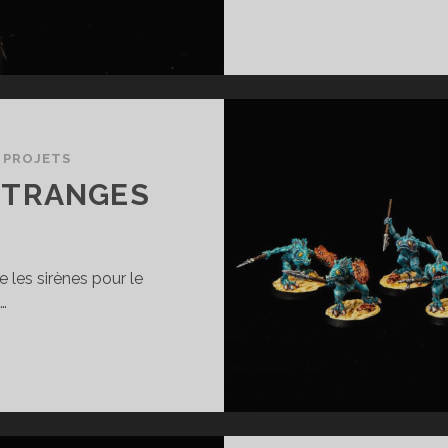
/
PROJETS
 ÉTRANGES
e les sirènes pour le
…
P
ES
IRÈNES
TRANGES