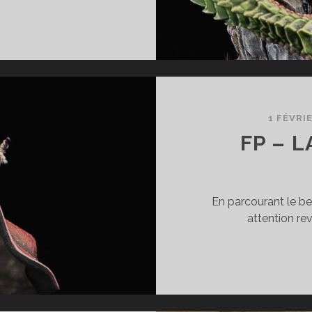
P
FANC
1 FÉVRI
FP – L
En parcourant le be
attention re