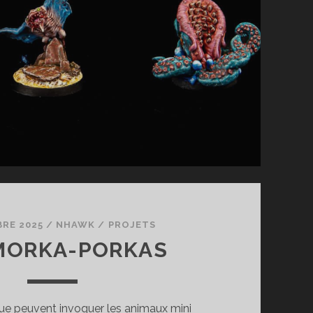
RE 2025
/
NHAWK
/
PROJETS
 MORKA-PORKAS
que peuvent invoquer les animaux mini