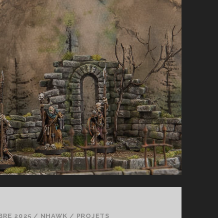
QUI
RIT
BRE 2025
/
NHAWK
/
PROJETS