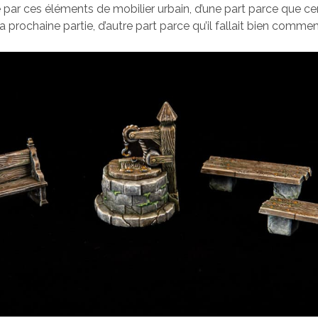
par ces éléments de mobilier urbain, d’une part parce que ce
a prochaine partie, d’autre part parce qu’il fallait bien comm