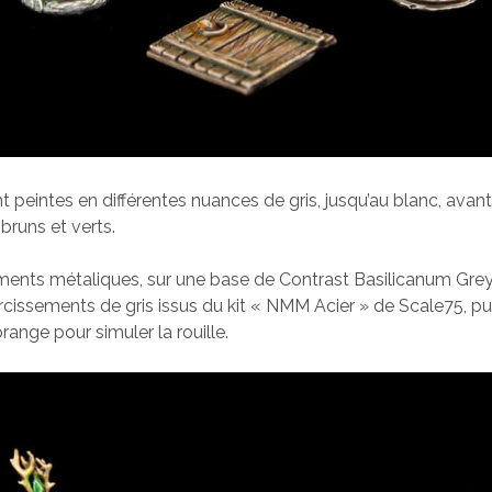
t peintes en différentes nuances de gris, jusqu’au blanc, avan
 bruns et verts.
ents métaliques, sur une base de Contrast Basilicanum Grey, j
rcissements de gris issus du kit « NMM Acier » de Scale75, p
orange pour simuler la rouille.