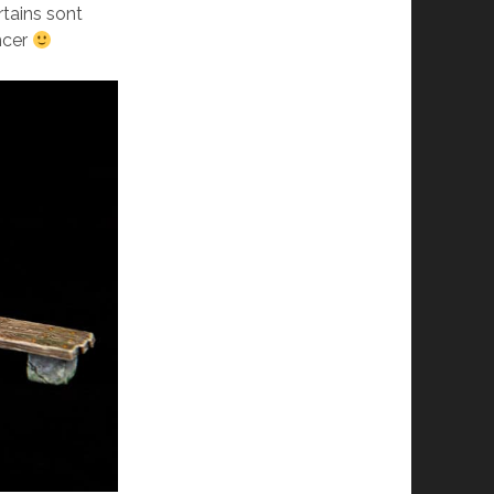
rtains sont
encer