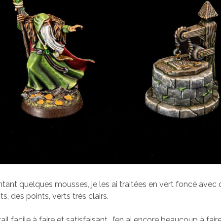
ntant quelques mousses, je les ai traitées en vert foncé avec
s, des points, verts très clairs.
vail facile à faire et satisfaisant. J’en ai encore beaucoup à fai