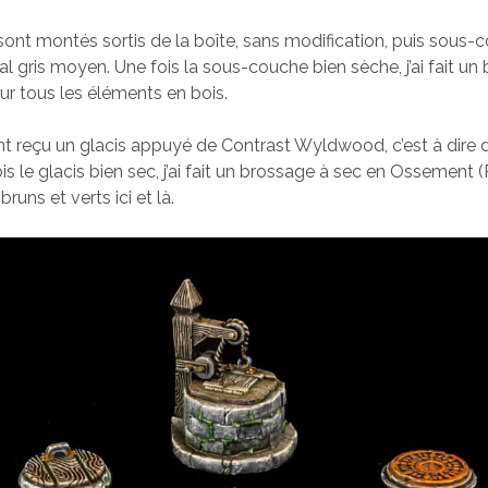
ont montés sortis de la boîte, sans modification, puis sous-
al gris moyen. Une fois la sous-couche bien sèche, j’ai fait un
sur tous les éléments en bois.
nt reçu un glacis appuyé de Contrast Wyldwood, c’est à dire di
ois le glacis bien sec, j’ai fait un brossage à sec en Ossement (
runs et verts ici et là.