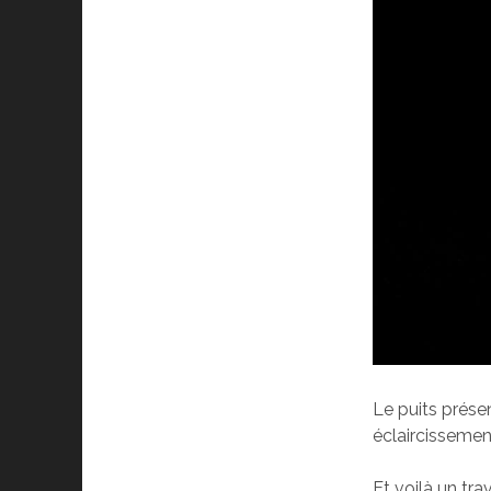
Le puits prése
éclaircissement
Et voilà un tra