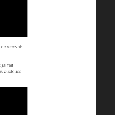
t de recevoir
’ai fait
uis quelques