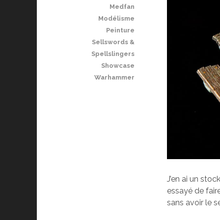
Medfan
Modélisme
Peinture
Sellswords &
Spellslingers
Showcase
Warhammer
J’en ai un stoc
essayé de fair
sans avoir le 