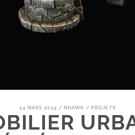
24 MARS 2024
/
NHAWK
/
PROJETS
BILIER URB