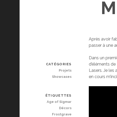
M
Après avoir fa
passer à une a
Dans un premie
d’éléments de 
CATÉGORIES
Lasers. Je les
Projets
en cours m’inc
Showcases
ÉTIQUETTES
Age of Sigmar
Décors
Frostgrave