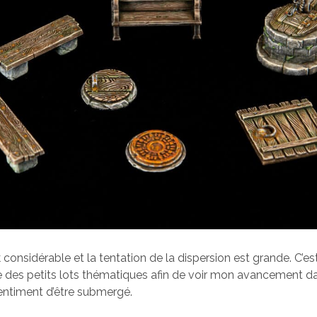
k considérable et la tentation de la dispersion est grande. C’est
e des petits lots thématiques afin de voir mon avancement da
sentiment d’être submergé.