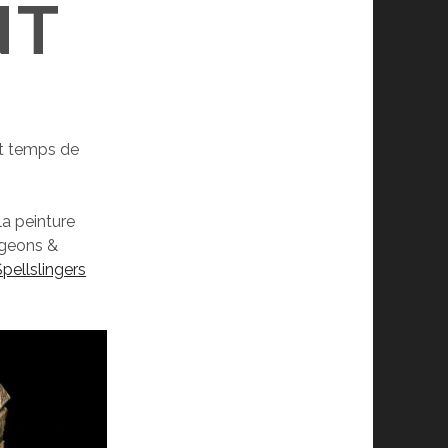
NT
st temps de
la peinture
ngeons &
pellslingers