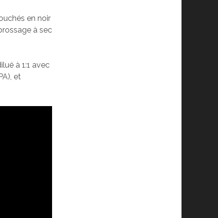
couchés en noir
 brossage à sec
lué à 1:1 avec
PA), et