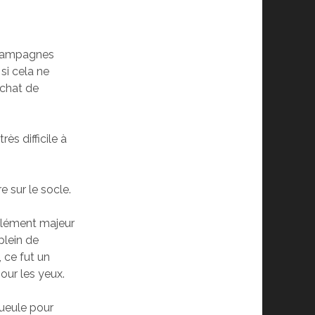
s campagnes
si cela ne
achat de
rès difficile à
e sur le socle.
 élément majeur
 plein de
 ce fut un
our les yeux.
Gueule pour