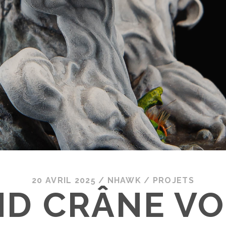
20 AVRIL 2025
/
NHAWK
/
PROJETS
D CRÂNE V