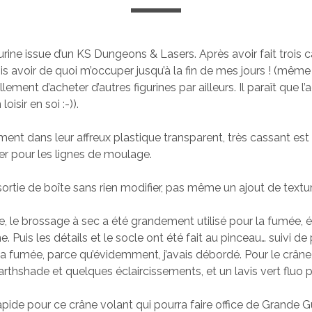
urine issue d’un KS Dungeons & Lasers. Après avoir fait troi
is avoir de quoi m’occuper jusqu’à la fin de mes jours ! (même 
ment d’acheter d’autres figurines par ailleurs. Il paraît que l’
loisir en soi :-)).
lement dans leur affreux plastique transparent, très cassant est t
er pour les lignes de moulage.
sortie de boîte sans rien modifier, pas même un ajout de textur
re, le brossage à sec a été grandement utilisé pour la fumée,
ne. Puis les détails et le socle ont été fait au pinceau… suivi de
la fumée, parce qu’évidemment, j’avais débordé. Pour le crâne,
arthshade et quelques éclaircissements, et un lavis vert fluo p
apide pour ce crâne volant qui pourra faire office de Grande 