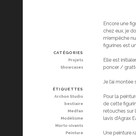
Encore une fig
chez eux, je do
m’empêche nulle
figurines est un 
CATÉGORIES
Elle est initia
Projets
poncer / gratt
Showcases
Je l’ai montée 
ÉTIQUETTES
Pour la peintu
Archon Studio
de cette figuri
bestiaire
retouches sur 
Medfan
lavis d’Agrax E
Modélisme
Morts-vivants
Une peinture r
Peinture