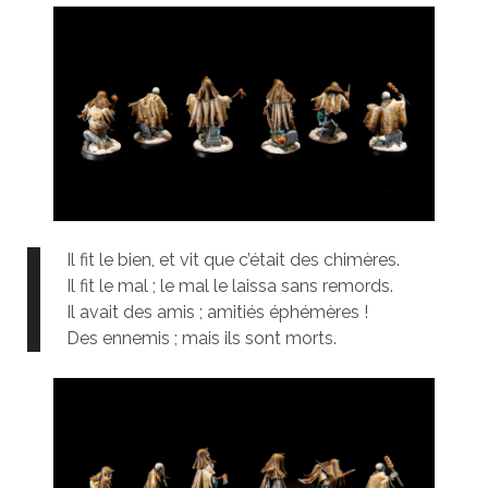
Il fit le bien, et vit que c’était des chimères.
Il fit le mal ; le mal le laissa sans remords.
Il avait des amis ; amitiés éphémères !
Des ennemis ; mais ils sont morts.